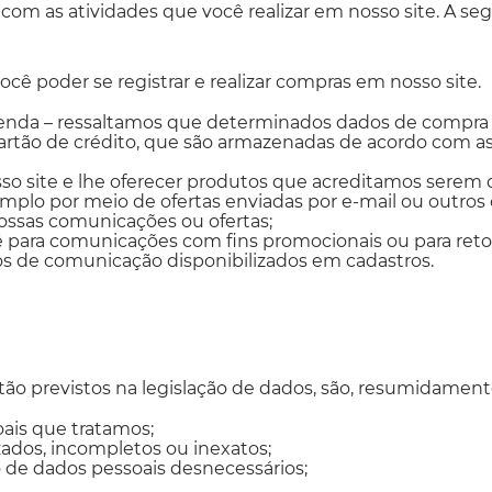
com as atividades que você realizar em nosso site. A se
você poder se registrar e realizar compras em nosso site.
e venda – ressaltamos que determinados dados de compr
rtão de crédito, que são armazenadas de acordo com a
sso site e lhe oferecer produtos que acreditamos serem
mplo por meio de ofertas enviadas por e-mail ou outros
ossas comunicações ou ofertas;
ara comunicações com fins promocionais ou para retorno
os de comunicação disponibilizados em cadastros.
stão previstos na legislação de dados, são, resumidament
ais que tratamos;
ados, incompletos ou inexatos;
 de dados pessoais desnecessários;