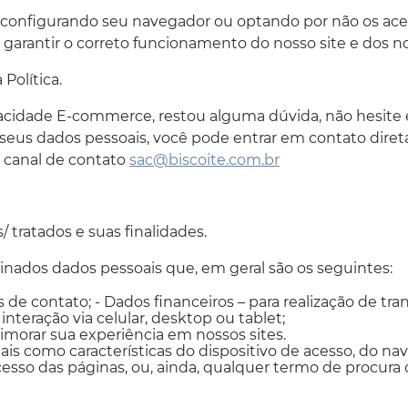
configurando seu navegador ou optando por não os aceita
garantir o correto funcionamento do nosso site e dos no
Política.
rivacidade E-commerce, restou alguma dúvida, não hesite
 seus dados pessoais, você pode entrar em contato dir
 canal de contato
sac@biscoite.com.br
tratados e suas finalidades.
inados dados pessoais que, em geral são os seguintes:
s de contato; - Dados financeiros – para realização de t
nteração via celular, desktop ou tablet;
imorar sua experiência em nossos sites.
s como características do dispositivo de acesso, do nave
esso das páginas, ou, ainda, qualquer termo de procura d